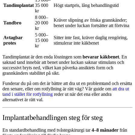
Tandimplantat
35 000
Högt startpris, lång behandlingstid
kr
8 000–
Kräver slipning av friska grannkänder;
Tandbro
20 000
benet under luckan fortsätter att förtvina
kr
5 000–
Avtagbar
Sitter inte fast, kräver daglig rengöring,
15 000
protes
stimulerar inte käkbenet
kr
Tandimplantat är den enda lösningen som
bevarar käkbenet
. En
saknad tand innebär att benet under luckan saknar stimulans och
successivt bryts ned, vilket kan påverka ansiktets form och
grannkänders stabilitet på sikt.
Funderar du på om det är bättre att dra ut en problemtand och ersätta
den senare, eller om rotfyllning är rätt väg? Vår guide om
att dra ut
tand i stället för rotfyllning
reder ut när det ena eller andra
alternativet är rätt val.
Implantatbehandlingen steg för steg
En standardbehandling med tvåstegskirurgi tar
4–8 månader
från