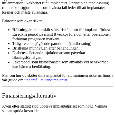
inflammation i käkbenet runt implantatet, i princip en tandlossning
runt en konstgjord tand, som i värsta fall leder till att implantatet
lossnar och måste avlägsnas.
Faktorer som ökar risken:
Rökning
är den enskilt störst riskfaktorn för implantatförlust.
En rökfri period på minst 8 veckor före och efter operationen
förbättrar prognosen markant.
Tidigare eller pågående parodontit (tandlossning).
Bristfällig munhygien efter behandlingen.
Diabetes eller andra sjukdomar som påverkar
läkningsförmågan.
Läkemedel som bisfosfonater, som används vid benskörhet,
kan hämma benläkning.
Mer om hur du sköter dina implantat för att minimera riskerna finns i
vår guide om
underhåll av tandimplantat
.
Finansieringsalternativ
Även efter statligt stöd upplevs implantatpriset som högt. Vanliga
sätt att sprida kostnaden: