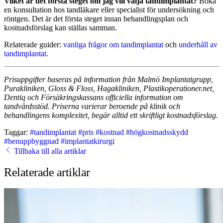
Vilket är det första steget om jag vill välja tandimplantat?
Boka
en konsultation hos tandläkare eller specialist för undersökning och
röntgen. Det är det första steget innan behandlingsplan och
kostnadsförslag kan ställas samman.
Relaterade guider:
vanliga frågor om tandimplantat
och
underhåll av
tandimplantat
.
Prisuppgifter baseras på information från Malmö Implantatgrupp,
Purakliniken, Gloss & Floss, Hagakliniken, Plastikoperationer.net,
Dentiq och Försäkringskassans officiella information om
tandvårdsstöd. Priserna varierar beroende på klinik och
behandlingens komplexitet, begär alltid ett skriftligt kostnadsförslag.
Taggar:
#tandimplantat
#pris
#kostnad
#högkostnadsskydd
#benuppbyggnad
#implantatkirurgi
Tillbaka till alla artiklar
Relaterade artiklar