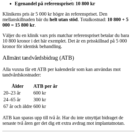
Egenandel på referenspriset: 10 800 kr
Klinikens pris är 5 000 kr högre än referenspriset. Den
mellanskillnaden bär du
helt utan stöd
. Totalkostnad:
10 800 + 5
000 = 15 800 kr
.
Väljer du en klinik vars pris matchar referenspriset betalar du bara
10 800 kronor i det här exemplet. Det är en prisskillnad på 5 000
kronor för identisk behandling.
Allmänt tandvårdsbidrag (ATB)
Alla vuxna får ett ATB per kalenderår som kan användas mot
tandvårdskostnader:
Ålder
ATB per år
20–23 år
600 kr
24–65 år
300 kr
67 år och äldre
600 kr
ATB kan sparas upp till två år. Har du inte utnyttjat bidraget de
senaste två åren ger det dig ett extra avdrag mot implantatnotan.