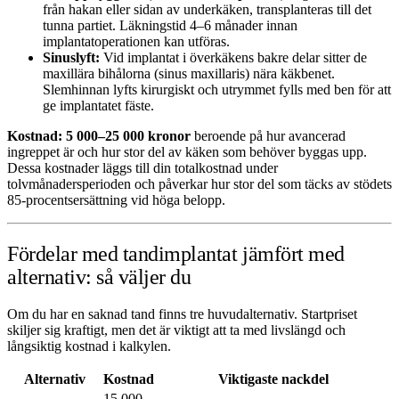
från hakan eller sidan av underkäken, transplanteras till det
tunna partiet. Läkningstid 4–6 månader innan
implantatoperationen kan utföras.
Sinuslyft:
Vid implantat i överkäkens bakre delar sitter de
maxillära bihålorna (sinus maxillaris) nära käkbenet.
Slemhinnan lyfts kirurgiskt och utrymmet fylls med ben för att
ge implantatet fäste.
Kostnad: 5 000–25 000 kronor
beroende på hur avancerad
ingreppet är och hur stor del av käken som behöver byggas upp.
Dessa kostnader läggs till din totalkostnad under
tolvmånadersperioden och påverkar hur stor del som täcks av stödets
85-procentsersättning vid höga belopp.
Fördelar med tandimplantat jämfört med
alternativ: så väljer du
Om du har en saknad tand finns tre huvudalternativ. Startpriset
skiljer sig kraftigt, men det är viktigt att ta med livslängd och
långsiktig kostnad i kalkylen.
Alternativ
Kostnad
Viktigaste nackdel
15 000–