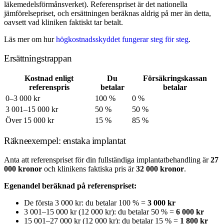
läkemedelsförmånsverket). Referenspriset är det nationella
jämförelsepriset, och ersättningen beräknas aldrig på mer än detta,
oavsett vad kliniken faktiskt tar betalt.
Läs mer om hur
högkostnadsskyddet fungerar steg för steg
.
Ersättningstrappan
Kostnad enligt
Du
Försäkringskassan
referenspris
betalar
betalar
0–3 000 kr
100 %
0 %
3 001–15 000 kr
50 %
50 %
Över 15 000 kr
15 %
85 %
Räkneexempel: enstaka implantat
Anta att referenspriset för din fullständiga implantatbehandling är
27
000 kronor
och klinikens faktiska pris är
32 000 kronor
.
Egenandel beräknad på referenspriset:
De första 3 000 kr: du betalar 100 % =
3 000 kr
3 001–15 000 kr (12 000 kr): du betalar 50 % =
6 000 kr
15 001–27 000 kr (12 000 kr): du betalar 15 % =
1 800 kr