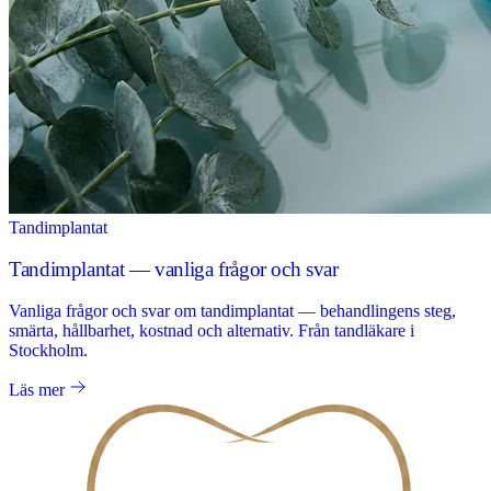
Tandimplantat
Tandimplantat — vanliga frågor och svar
Vanliga frågor och svar om tandimplantat — behandlingens steg,
smärta, hållbarhet, kostnad och alternativ. Från tandläkare i
Stockholm.
Läs mer