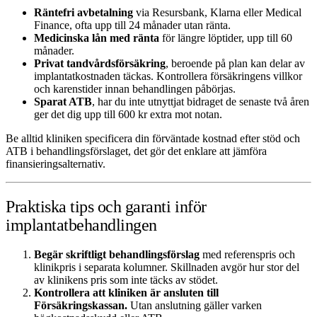
Räntefri avbetalning
via Resursbank, Klarna eller Medical
Finance, ofta upp till 24 månader utan ränta.
Medicinska lån med ränta
för längre löptider, upp till 60
månader.
Privat tandvårdsförsäkring
, beroende på plan kan delar av
implantatkostnaden täckas. Kontrollera försäkringens villkor
och karenstider innan behandlingen påbörjas.
Sparat ATB
, har du inte utnyttjat bidraget de senaste två åren
ger det dig upp till 600 kr extra mot notan.
Be alltid kliniken specificera din förväntade kostnad efter stöd och
ATB i behandlingsförslaget, det gör det enklare att jämföra
finansieringsalternativ.
Praktiska tips och garanti inför
implantatbehandlingen
Begär skriftligt behandlingsförslag
med referenspris och
klinikpris i separata kolumner. Skillnaden avgör hur stor del
av klinikens pris som inte täcks av stödet.
Kontrollera att kliniken är ansluten till
Försäkringskassan.
Utan anslutning gäller varken