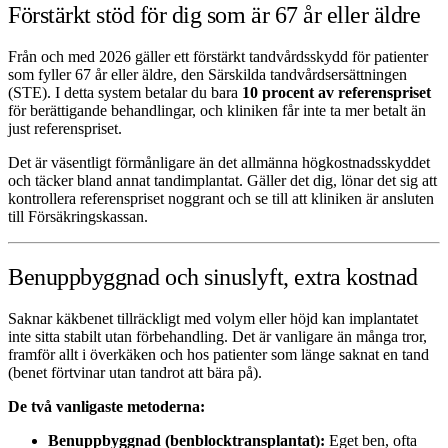
Förstärkt stöd för dig som är 67 år eller äldre
Från och med 2026 gäller ett förstärkt tandvårdsskydd för patienter
som fyller 67 år eller äldre, den Särskilda tandvårdsersättningen
(STE). I detta system betalar du bara
10 procent av referenspriset
för berättigande behandlingar, och kliniken får inte ta mer betalt än
just referenspriset.
Det är väsentligt förmånligare än det allmänna högkostnadsskyddet
och täcker bland annat tandimplantat. Gäller det dig, lönar det sig att
kontrollera referenspriset noggrant och se till att kliniken är ansluten
till Försäkringskassan.
Benuppbyggnad och sinuslyft, extra kostnad
Saknar käkbenet tillräckligt med volym eller höjd kan implantatet
inte sitta stabilt utan förbehandling. Det är vanligare än många tror,
framför allt i överkäken och hos patienter som länge saknat en tand
(benet förtvinar utan tandrot att bära på).
De två vanligaste metoderna:
Benuppbyggnad (benblocktransplantat):
Eget ben, ofta