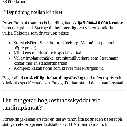
38 000 kronor.
Prisspridning mellan kliniker
Priset för exakt samma behandling kan skilja
5 000–10 000 kronor
beroende på var i Sverige du befinner dig och vilken klinik du
väljer. Faktorer som driver upp priset:
Storstadsläge (Stockholm, Göteborg, Malmö har generellt
högre priser)
Klinikens overhead och specialistnivå
Val av implantatmärke, premiumtillverkare som Straumann
kostar mer än standardmärken
Komplex käkanatomi som kräver mer kirurgisk tid
Begär alltid ett
skriftligt behandlingsförslag
med referenspris och
klinikpris specificerade var för sig. Du har rätt till detta utan kostnad.
Hur fungerar högkostnadsskyddet vid
tandimplantat?
Försäkringskassan ersätter en del av tandvårdskostnaden baserat på
statliga
referenspriser
fastställda av TLV (Tandvårds- och