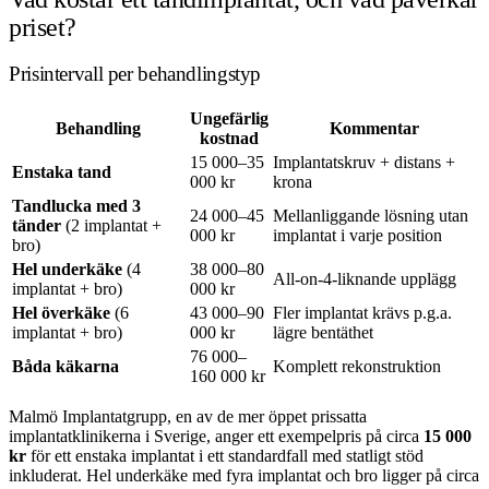
priset?
Prisintervall per behandlingstyp
Ungefärlig
Behandling
Kommentar
kostnad
15 000–35
Implantatskruv + distans +
Enstaka tand
000 kr
krona
Tandlucka med 3
24 000–45
Mellanliggande lösning utan
tänder
(2 implantat +
000 kr
implantat i varje position
bro)
Hel underkäke
(4
38 000–80
All-on-4-liknande upplägg
implantat + bro)
000 kr
Hel överkäke
(6
43 000–90
Fler implantat krävs p.g.a.
implantat + bro)
000 kr
lägre bentäthet
76 000–
Båda käkarna
Komplett rekonstruktion
160 000 kr
Malmö Implantatgrupp, en av de mer öppet prissatta
implantatklinikerna i Sverige, anger ett exempelpris på circa
15 000
kr
för ett enstaka implantat i ett standardfall med statligt stöd
inkluderat. Hel underkäke med fyra implantat och bro ligger på circa