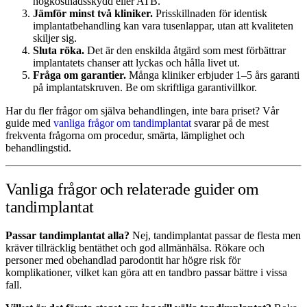
högkostnadsskydd eller ATB.
Jämför minst två kliniker.
Prisskillnaden för identisk
implantatbehandling kan vara tusenlappar, utan att kvaliteten
skiljer sig.
Sluta röka.
Det är den enskilda åtgärd som mest förbättrar
implantatets chanser att lyckas och hålla livet ut.
Fråga om garantier.
Många kliniker erbjuder 1–5 års garanti
på implantatskruven. Be om skriftliga garantivillkor.
Har du fler frågor om själva behandlingen, inte bara priset? Vår
guide med
vanliga frågor om tandimplantat
svarar på de mest
frekventa frågorna om procedur, smärta, lämplighet och
behandlingstid.
Vanliga frågor och relaterade guider om
tandimplantat
Passar tandimplantat alla?
Nej, tandimplantat passar de flesta men
kräver tillräcklig bentäthet och god allmänhälsa. Rökare och
personer med obehandlad parodontit har högre risk för
komplikationer, vilket kan göra att en tandbro passar bättre i vissa
fall.