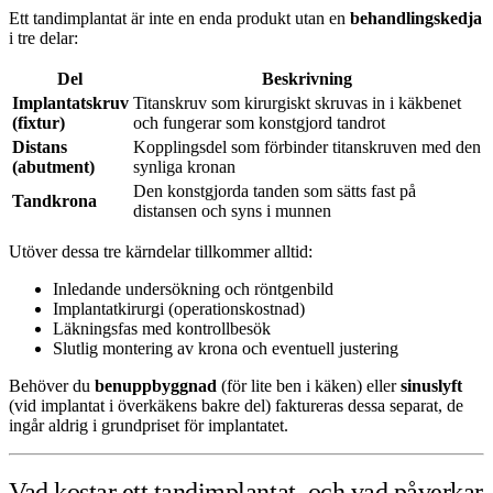
Ett tandimplantat är inte en enda produkt utan en
behandlingskedja
i tre delar:
Del
Beskrivning
Implantatskruv
Titanskruv som kirurgiskt skruvas in i käkbenet
(fixtur)
och fungerar som konstgjord tandrot
Distans
Kopplingsdel som förbinder titanskruven med den
(abutment)
synliga kronan
Den konstgjorda tanden som sätts fast på
Tandkrona
distansen och syns i munnen
Utöver dessa tre kärndelar tillkommer alltid:
Inledande undersökning och röntgenbild
Implantatkirurgi (operationskostnad)
Läkningsfas med kontrollbesök
Slutlig montering av krona och eventuell justering
Behöver du
benuppbyggnad
(för lite ben i käken) eller
sinuslyft
(vid implantat i överkäkens bakre del) faktureras dessa separat, de
ingår aldrig i grundpriset för implantatet.
Vad kostar ett tandimplantat, och vad påverkar