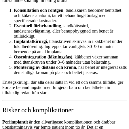
första undersökning till färdig krona.
Konsultation och röntgen
, tandläkaren bedömer bentäthet
och käkens anatomi, tar ett behandlingsförslag med
specificerade kostnader.
Eventuell förbehandling
, tandköttsvård,
tandstensavlägsning, eller benuppbyggnad om benet är
otillräckligt.
Implantatkirurgi
, titanskruven skruvas in i käkbenet under
lokalbedövning. Ingreppet tar vanligtvis 30–90 minuter
beroende på antal implantat.
Osseointegration (läkningsfas)
, käkbenet växer samman
med titanskruven under 3–6 månader utan belastning.
Montering av distans och krona
, när benet är integrerat sätts
den slutliga kronan på plats och bettet justeras.
Enstegskirurgi, där alla delar sätts in vid ett och samma tillfälle, ger
kortare behandlingstid men fungerar bara om bentätheten är
tillräcklig redan från start.
Risker och komplikationer
Periimplantit
är den allvarligaste komplikationen och drabbar
uppskattningsvis var femte patient inom tio år. Det är en