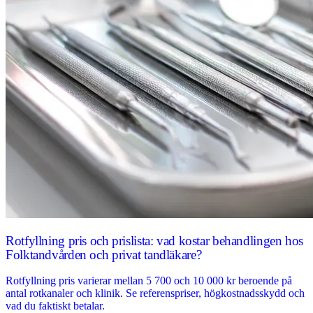
Rotfyllning pris och prislista: vad kostar behandlingen hos
Folktandvården och privat tandläkare?
Rotfyllning pris varierar mellan 5 700 och 10 000 kr beroende på
antal rotkanaler och klinik. Se referenspriser, högkostnadsskydd och
vad du faktiskt betalar.