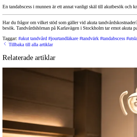
En tandabscess i munnen är ett annat vanligt skäl till akutbesök och k
Har du frågor om vilket stöd som gäller vid akuta tandvårdskostnade
besök. Tandvårdshörnan på Karlavägen i Stockholm tar emot akuta patie
Taggar:
#akut tandvård
#jourtandläkare
#tandvärk
#tandabscess
#utsl
Tillbaka till alla artiklar
Relaterade artiklar