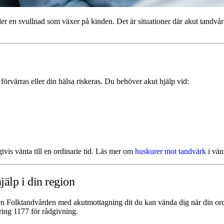
eller en svullnad som växer på kinden. Det är situationer där akut tandvå
örvärras eller din hälsa riskeras. Du behöver akut hjälp vid:
gtvis vänta till en ordinarie tid. Läs mer om
huskurer mot tandvärk
i vän
älp i din region
en Folktandvården med akutmottagning dit du kan vända dig när din ordi
ring 1177 för rådgivning.