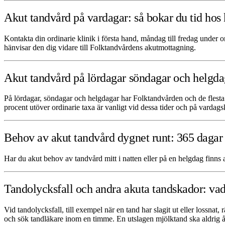
Akut tandvård på vardagar: så bokar du tid hos
Kontakta din ordinarie klinik i första hand, måndag till fredag under o
hänvisar den dig vidare till Folktandvårdens akutmottagning.
Akut tandvård på lördagar söndagar och helgdag
På lördagar, söndagar och helgdagar har Folktandvården och de flesta pr
procent utöver ordinarie taxa är vanligt vid dessa tider och på vardags
Behov av akut tandvård dygnet runt: 365 dagar
Har du akut behov av tandvård mitt i natten eller på en helgdag finns al
Tandolycksfall och andra akuta tandskador: va
Vid tandolycksfall, till exempel när en tand har slagit ut eller lossnat,
och sök tandläkare inom en timme. En utslagen mjölktand ska aldrig å