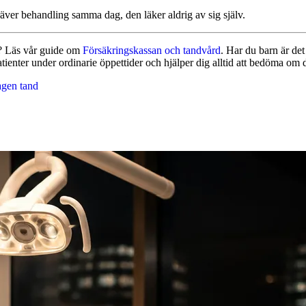
räver behandling samma dag, den läker aldrig av sig själv.
r? Läs vår guide om
Försäkringskassan och tandvård
. Har du barn är det 
nter under ordinarie öppettider och hjälper dig alltid att bedöma om d
agen tand