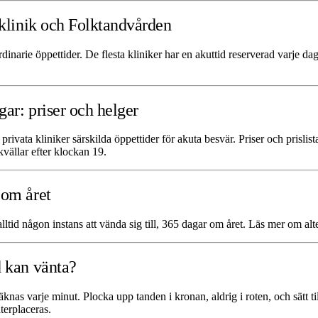
 klinik och Folktandvården
rdinarie öppettider. De flesta kliniker har en akuttid reserverad varje 
ar: priser och helger
ivata kliniker särskilda öppettider för akuta besvär. Priser och prislista
kvällar efter klockan 19.
 om året
ltid någon instans att vända sig till, 365 dagar om året. Läs mer om alte
d kan vänta?
 räknas varje minut. Plocka upp tanden i kronan, aldrig i roten, och sätt 
terplaceras.